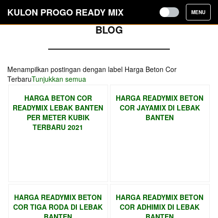
KULON PROGO READY MIX
TOGGLE
MENU
NAVIGATIO
BLOG
Menampilkan postingan dengan label
Harga Beton Cor
Terbaru
Tunjukkan semua
HARGA BETON COR
HARGA READYMIX BETON
READYMIX LEBAK BANTEN
COR JAYAMIX DI LEBAK
PER METER KUBIK
BANTEN
TERBARU 2021
HARGA READYMIX BETON
HARGA READYMIX BETON
COR TIGA RODA DI LEBAK
COR ADHIMIX DI LEBAK
BANTEN
BANTEN