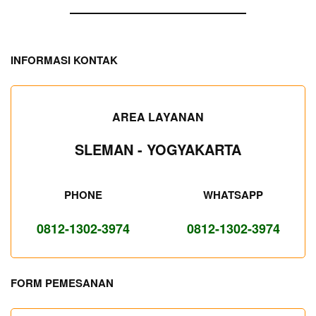
INFORMASI KONTAK
AREA LAYANAN
SLEMAN - YOGYAKARTA
PHONE
WHATSAPP
0812-1302-3974
0812-1302-3974
FORM PEMESANAN