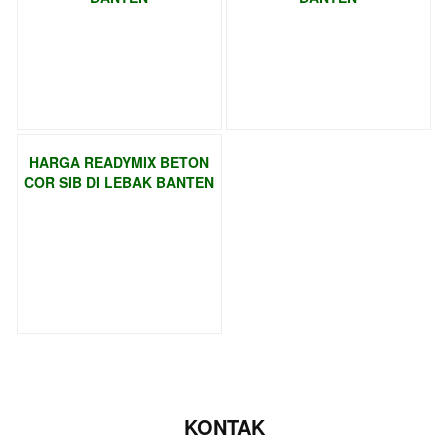
HARGA READYMIX BETON
COR SIB DI LEBAK BANTEN
KONTAK