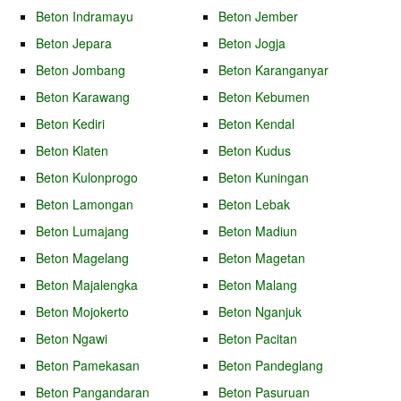
Beton Indramayu
Beton Jember
Beton Jepara
Beton Jogja
Beton Jombang
Beton Karanganyar
Beton Karawang
Beton Kebumen
Beton Kediri
Beton Kendal
Beton Klaten
Beton Kudus
Beton Kulonprogo
Beton Kuningan
Beton Lamongan
Beton Lebak
Beton Lumajang
Beton Madiun
Beton Magelang
Beton Magetan
Beton Majalengka
Beton Malang
Beton Mojokerto
Beton Nganjuk
Beton Ngawi
Beton Pacitan
Beton Pamekasan
Beton Pandeglang
Beton Pangandaran
Beton Pasuruan